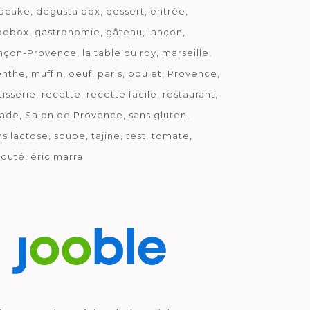
pcake
degusta box
dessert
entrée
odbox
gastronomie
gâteau
lançon
nçon-Provence
la table du roy
marseille
nthe
muffin
oeuf
paris
poulet
Provence
tisserie
recette
recette facile
restaurant
lade
Salon de Provence
sans gluten
ns lactose
soupe
tajine
test
tomate
louté
éric marra