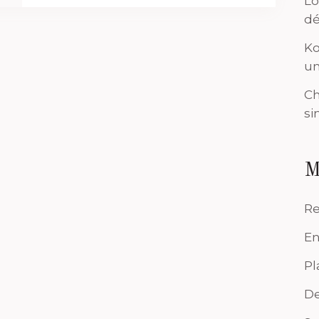
Lo
dé
Ko
un
Ch
si
M
Re
En
Pl
De