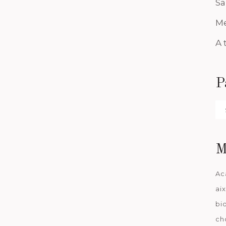
Sa
Me
A 
P
Pa
da
M
Ac
ai
bi
ch