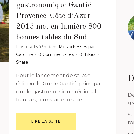
gastronomique Gantié
Provence-Côte d’Azur
2015 met en lumière 800
bonnes tables du Sud
Posté à 16:43h
dans
Mes adresses
par
Caroline
0 Commentaires
0
Likes
Share
Pour le lancement de sa 24e
D
édition, le Guide Gantié, principal
guide gastronomique régional
De
français, a mis une fois de...
gr
Sa
LIRE LA SUITE
to