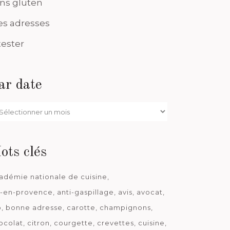
ns gluten
s adresses
tester
ar date
r
te
ots clés
adémie nationale de cuisine
x-en-provence
anti-gaspillage
avis
avocat
o
bonne adresse
carotte
champignons
ocolat
citron
courgette
crevettes
cuisine