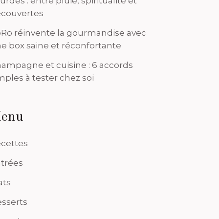
urdes : entre pluie, spiritualité et
couvertes
Ro réinvente la gourmandise avec
e box saine et réconfortante
ampagne et cuisine : 6 accords
mples à tester chez soi
enu
cettes
trées
ats
sserts