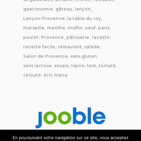
gastronomie
gâteau
lançon
Lançon-Provence
la table du roy
marseille
menthe
muffin
oeuf
paris
poulet
Provence
pâtisserie
recette
recette facile
restaurant
salade
Salon de Provence
sans gluten
sans lactose
soupe
tajine
test
tomate
velouté
éric marra
En poursuivant votre navigation sur ce site, vous acceptez