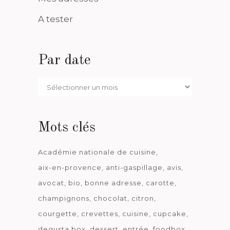
A tester
Par date
Par
date
Mots clés
Académie nationale de cuisine
aix-en-provence
anti-gaspillage
avis
avocat
bio
bonne adresse
carotte
champignons
chocolat
citron
courgette
crevettes
cuisine
cupcake
degusta box
dessert
entrée
foodbox