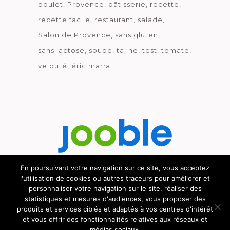
poulet
Provence
pâtisserie
recette
recette facile
restaurant
salade
Salon de Provence
sans gluten
sans lactose
soupe
tajine
test
tomate
velouté
éric marra
En poursuivant votre navigation sur ce site, vous acceptez
l'utilisation de cookies ou autres traceurs pour améliorer et
Découvrez le métier de la cuisine.
personnaliser votre navigation sur le site, réaliser des
statistiques et mesures d'audiences, vous proposer des
produits et services ciblés et adaptés à vos centres d'intérêt
et vous offrir des fonctionnalités relatives aux réseaux et
médias sociaux.
© GOURMICOM 2019 - 2026 - HÉBERGÉ CHEZ