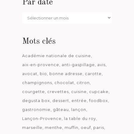
Par date
Par
date
Mots clés
Académie nationale de cuisine
aix-en-provence
anti-gaspillage
avis
avocat
bio
bonne adresse
carotte
champignons
chocolat
citron
courgette
crevettes
cuisine
cupcake
degusta box
dessert
entrée
foodbox
gastronomie
gâteau
lançon
Lançon-Provence
la table du roy
marseille
menthe
muffin
oeuf
paris