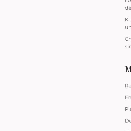
Lo
dé
Ko
un
Ch
si
M
Re
En
Pl
De