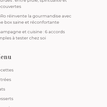
urdes : entre pluie, spiritualité et
couvertes
Ro réinvente la gourmandise avec
e box saine et réconfortante
ampagne et cuisine : 6 accords
mples à tester chez soi
enu
cettes
trées
ats
sserts