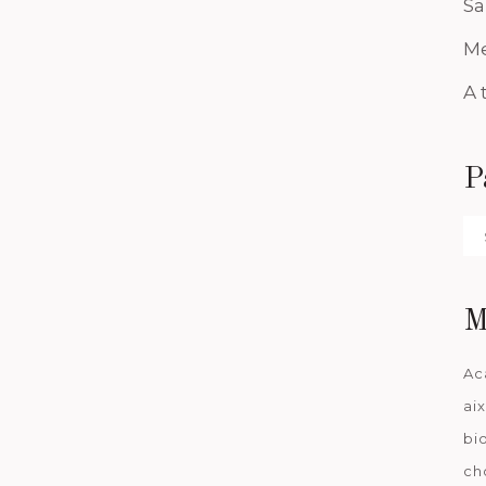
Sa
Me
A 
P
Pa
da
M
Ac
ai
bi
ch