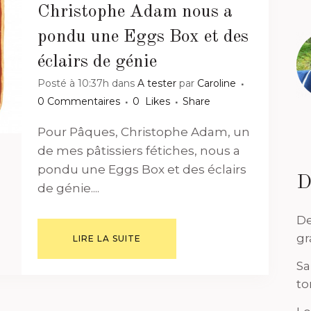
Christophe Adam nous a
pondu une Eggs Box et des
éclairs de génie
Posté à 10:37h
dans
A tester
par
Caroline
0 Commentaires
0
Likes
Share
Pour Pâques, Christophe Adam, un
de mes pâtissiers fétiches, nous a
pondu une Eggs Box et des éclairs
D
de génie....
De
gr
LIRE LA SUITE
Sa
to