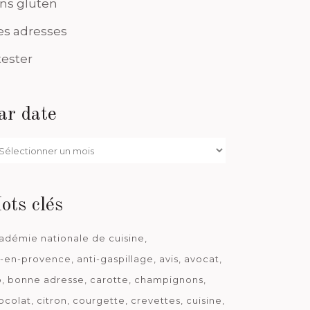
ns gluten
s adresses
tester
ar date
r
te
ots clés
adémie nationale de cuisine
x-en-provence
anti-gaspillage
avis
avocat
o
bonne adresse
carotte
champignons
ocolat
citron
courgette
crevettes
cuisine