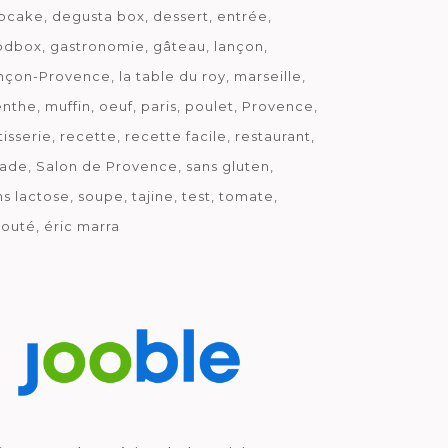
pcake
degusta box
dessert
entrée
odbox
gastronomie
gâteau
lançon
nçon-Provence
la table du roy
marseille
nthe
muffin
oeuf
paris
poulet
Provence
tisserie
recette
recette facile
restaurant
lade
Salon de Provence
sans gluten
ns lactose
soupe
tajine
test
tomate
louté
éric marra