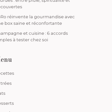
urdes : entre pluie, spiritualité et
couvertes
Ro réinvente la gourmandise avec
e box saine et réconfortante
ampagne et cuisine : 6 accords
mples à tester chez soi
enu
cettes
trées
ats
sserts