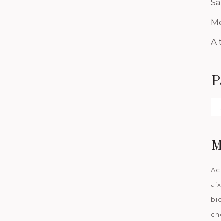
Sa
Me
A 
P
Pa
da
M
Ac
ai
bi
ch