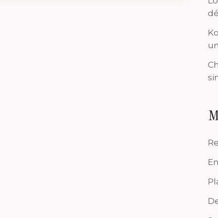
Lo
dé
Ko
un
Ch
si
M
Re
En
Pl
De