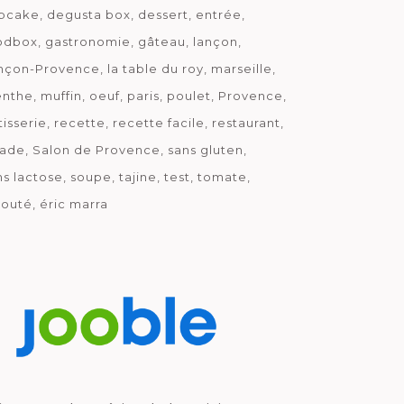
pcake
degusta box
dessert
entrée
odbox
gastronomie
gâteau
lançon
nçon-Provence
la table du roy
marseille
nthe
muffin
oeuf
paris
poulet
Provence
tisserie
recette
recette facile
restaurant
lade
Salon de Provence
sans gluten
ns lactose
soupe
tajine
test
tomate
louté
éric marra