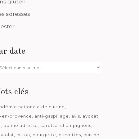
ns gluten
s adresses
tester
ar date
r
te
ots clés
adémie nationale de cuisine
x-en-provence
anti-gaspillage
avis
avocat
o
bonne adresse
carotte
champignons
ocolat
citron
courgette
crevettes
cuisine