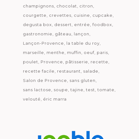
champignons
chocolat
citron
courgette
crevettes
cuisine
cupcake
degusta box
dessert
entrée
foodbox
gastronomie
gâteau
lançon
Lançon-Provence
la table du roy
marseille
menthe
muffin
oeuf
paris
poulet
Provence
pâtisserie
recette
recette facile
restaurant
salade
Salon de Provence
sans gluten
sans lactose
soupe
tajine
test
tomate
velouté
éric marra