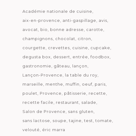
Académie nationale de cuisine
aix-en-provence
anti-gaspillage
avis
avocat
bio
bonne adresse
carotte
champignons
chocolat
citron
courgette
crevettes
cuisine
cupcake
degusta box
dessert
entrée
foodbox
gastronomie
gâteau
lançon
Lançon-Provence
la table du roy
marseille
menthe
muffin
oeuf
paris
poulet
Provence
pâtisserie
recette
recette facile
restaurant
salade
Salon de Provence
sans gluten
sans lactose
soupe
tajine
test
tomate
velouté
éric marra