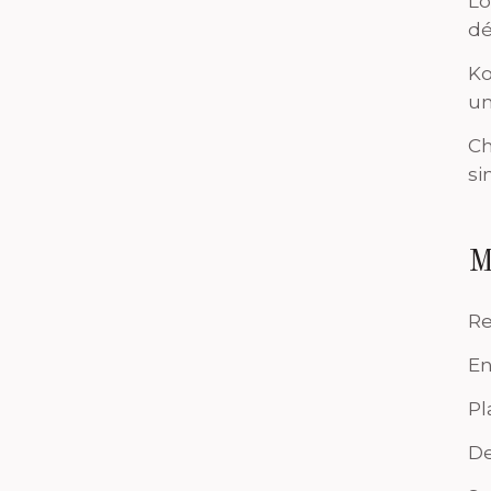
Lo
dé
Ko
un
Ch
si
M
Re
En
Pl
De