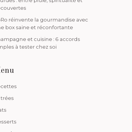
urdes : entre pluie, spiritualité et
couvertes
Ro réinvente la gourmandise avec
e box saine et réconfortante
ampagne et cuisine : 6 accords
mples à tester chez soi
enu
cettes
trées
ats
sserts