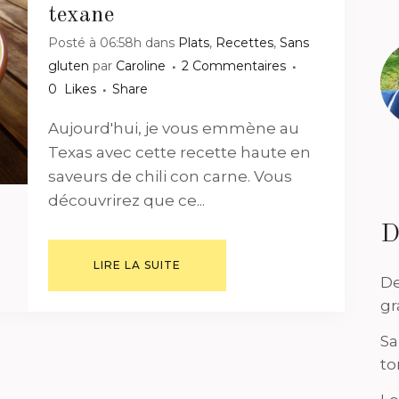
texane
Posté à 06:58h
dans
Plats
,
Recettes
,
Sans
gluten
par
Caroline
2 Commentaires
0
Likes
Share
Aujourd'hui, je vous emmène au
Texas avec cette recette haute en
saveurs de chili con carne. Vous
découvrirez que ce...
D
LIRE LA SUITE
De
gr
Sa
to