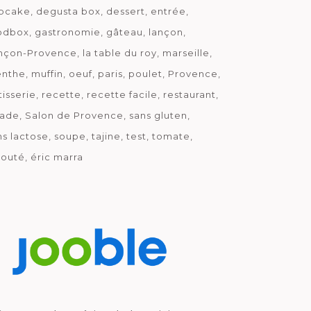
pcake
degusta box
dessert
entrée
odbox
gastronomie
gâteau
lançon
nçon-Provence
la table du roy
marseille
nthe
muffin
oeuf
paris
poulet
Provence
tisserie
recette
recette facile
restaurant
lade
Salon de Provence
sans gluten
ns lactose
soupe
tajine
test
tomate
louté
éric marra