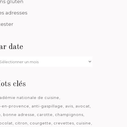
ns gluten
s adresses
tester
ar date
r
te
ots clés
adémie nationale de cuisine
x-en-provence
anti-gaspillage
avis
avocat
o
bonne adresse
carotte
champignons
ocolat
citron
courgette
crevettes
cuisine