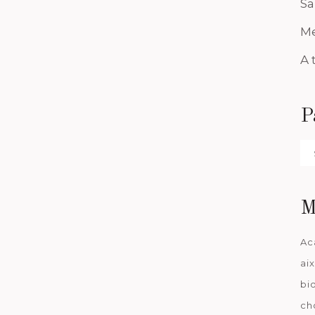
Sa
Me
A 
P
Pa
da
M
Ac
ai
bi
ch