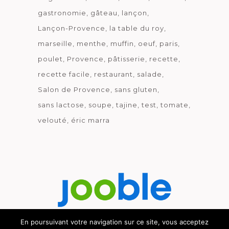
gastronomie
gâteau
lançon
Lançon-Provence
la table du roy
marseille
menthe
muffin
oeuf
paris
poulet
Provence
pâtisserie
recette
recette facile
restaurant
salade
Salon de Provence
sans gluten
sans lactose
soupe
tajine
test
tomate
velouté
éric marra
En poursuivant votre navigation sur ce site, vous acceptez