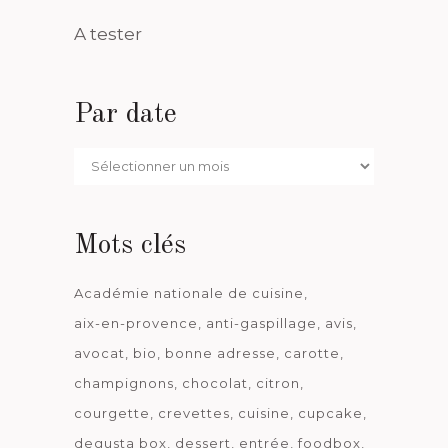
A tester
Par date
Par
date
Mots clés
Académie nationale de cuisine
aix-en-provence
anti-gaspillage
avis
avocat
bio
bonne adresse
carotte
champignons
chocolat
citron
courgette
crevettes
cuisine
cupcake
degusta box
dessert
entrée
foodbox