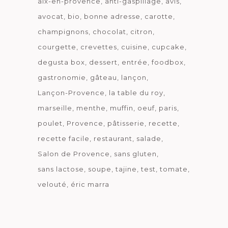
aix-en-provence
anti-gaspillage
avis
avocat
bio
bonne adresse
carotte
champignons
chocolat
citron
courgette
crevettes
cuisine
cupcake
degusta box
dessert
entrée
foodbox
gastronomie
gâteau
lançon
Lançon-Provence
la table du roy
marseille
menthe
muffin
oeuf
paris
poulet
Provence
pâtisserie
recette
recette facile
restaurant
salade
Salon de Provence
sans gluten
sans lactose
soupe
tajine
test
tomate
velouté
éric marra