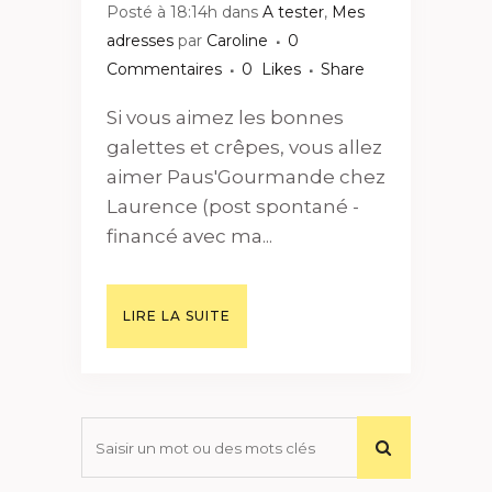
Posté à 18:14h
dans
A tester
,
Mes
adresses
par
Caroline
0
Commentaires
0
Likes
Share
Si vous aimez les bonnes
galettes et crêpes, vous allez
aimer Paus'Gourmande chez
Laurence (post spontané -
financé avec ma...
LIRE LA SUITE