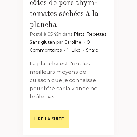
côtes de porc thym-
tomates séchées à la
plancha
Posté à 05:45h
dans
Plats
,
Recettes
,
Sans gluten
par
Caroline
0
Commentaires
1
Like
Share
La plancha est l'un des
meilleurs moyens de
cuisson que je connaisse
pour l'été car la viande ne
brûle pas...
LIRE LA SUITE