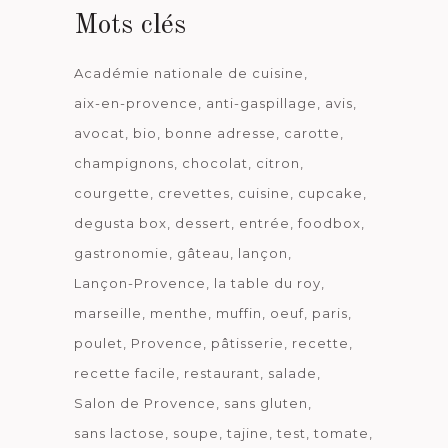
Mots clés
Académie nationale de cuisine
aix-en-provence
anti-gaspillage
avis
avocat
bio
bonne adresse
carotte
champignons
chocolat
citron
courgette
crevettes
cuisine
cupcake
degusta box
dessert
entrée
foodbox
gastronomie
gâteau
lançon
Lançon-Provence
la table du roy
marseille
menthe
muffin
oeuf
paris
poulet
Provence
pâtisserie
recette
recette facile
restaurant
salade
Salon de Provence
sans gluten
sans lactose
soupe
tajine
test
tomate