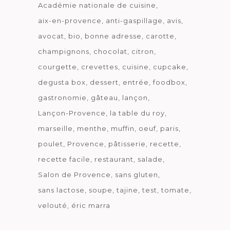
Académie nationale de cuisine
aix-en-provence
anti-gaspillage
avis
avocat
bio
bonne adresse
carotte
champignons
chocolat
citron
courgette
crevettes
cuisine
cupcake
degusta box
dessert
entrée
foodbox
gastronomie
gâteau
lançon
Lançon-Provence
la table du roy
marseille
menthe
muffin
oeuf
paris
poulet
Provence
pâtisserie
recette
recette facile
restaurant
salade
Salon de Provence
sans gluten
sans lactose
soupe
tajine
test
tomate
velouté
éric marra