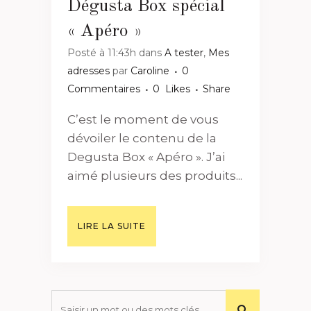
Dégusta Box spécial
« Apéro »
Posté à 11:43h
dans
A tester
,
Mes
adresses
par
Caroline
0
Commentaires
0
Likes
Share
C’est le moment de vous
dévoiler le contenu de la
Degusta Box « Apéro ». J’ai
aimé plusieurs des produits...
LIRE LA SUITE