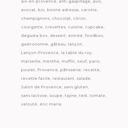
aix-en-provence
anti-gaspillage
avis
avocat
bio
bonne adresse
carotte
champignons
chocolat
citron
courgette
crevettes
cuisine
cupcake
degusta box
dessert
entrée
foodbox
gastronomie
gâteau
lançon
Lançon-Provence
la table du roy
marseille
menthe
muffin
oeuf
paris
poulet
Provence
pâtisserie
recette
recette facile
restaurant
salade
Salon de Provence
sans gluten
sans lactose
soupe
tajine
test
tomate
velouté
éric marra