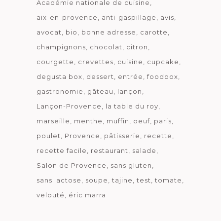
Académie nationale de cuisine
aix-en-provence
anti-gaspillage
avis
avocat
bio
bonne adresse
carotte
champignons
chocolat
citron
courgette
crevettes
cuisine
cupcake
degusta box
dessert
entrée
foodbox
gastronomie
gâteau
lançon
Lançon-Provence
la table du roy
marseille
menthe
muffin
oeuf
paris
poulet
Provence
pâtisserie
recette
recette facile
restaurant
salade
Salon de Provence
sans gluten
sans lactose
soupe
tajine
test
tomate
velouté
éric marra