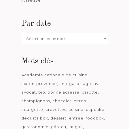
A tester
Par date
Par
date
Mots clés
Académie nationale de cuisine
aix-en-provence
anti-gaspillage
avis
avocat
bio
bonne adresse
carotte
champignons
chocolat
citron
courgette
crevettes
cuisine
cupcake
degusta box
dessert
entrée
foodbox
gastronomie
gâteau
lançon