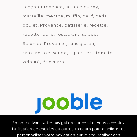
Lançon-Provence
la table du roy
marseille
menthe
muffin
oeuf
paris
poulet
Provence
pâtisserie
recette
recette facile
restaurant
salade
Salon de Provence
sans gluten
sans lactose
soupe
tajine
test
tomate
velouté
éric marra
En poursuivant votre navigation sur ce site, vous acceptez
l'utilisation de cookies ou autres traceurs pour améliorer et
Découvrez le métier de la cuisine.
personnaliser votre navigation sur le site, réaliser des