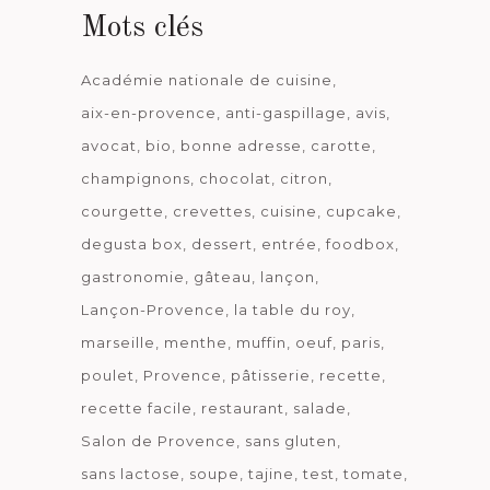
Mots clés
Académie nationale de cuisine
aix-en-provence
anti-gaspillage
avis
avocat
bio
bonne adresse
carotte
champignons
chocolat
citron
courgette
crevettes
cuisine
cupcake
degusta box
dessert
entrée
foodbox
gastronomie
gâteau
lançon
Lançon-Provence
la table du roy
marseille
menthe
muffin
oeuf
paris
poulet
Provence
pâtisserie
recette
recette facile
restaurant
salade
Salon de Provence
sans gluten
sans lactose
soupe
tajine
test
tomate