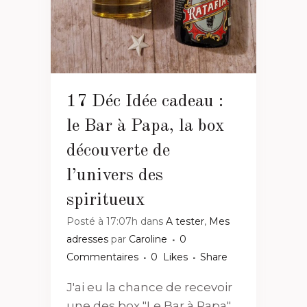
17 Déc
Idée cadeau :
le Bar à Papa, la box
découverte de
l’univers des
spiritueux
Posté à 17:07h
dans
A tester
,
Mes
adresses
par
Caroline
0
Commentaires
0
Likes
Share
J'ai eu la chance de recevoir
une des box "Le Bar à Papa",