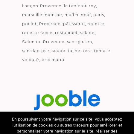
Lançon-Provence
la table du roy
marseille
menthe
muffin
oeuf
paris
poulet
Provence
pâtisserie
recette
recette facile
restaurant
salade
Salon de Provence
sans gluten
sans lactose
soupe
tajine
test
tomate
velouté
éric marra
En poursuivant votre navigation sur ce site, vous acceptez
l'utilisation de cookies ou autres traceurs pour améliorer et
Découvrez le métier de la cuisine.
personnaliser votre navigation sur le site, réaliser des