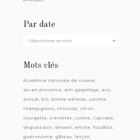
Par date
Par
date
Mots clés
Académie nationale de cuisine
aix-en-provence
anti-gaspillage
avis
avocat
bio
bonne adresse
carotte
champignons
chocolat
citron
courgette
crevettes
cuisine
cupcake
degusta box
dessert
entrée
foodbox
gastronomie
gâteau
lançon