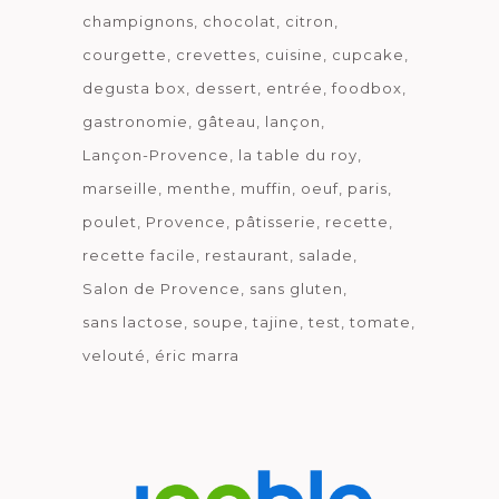
champignons
chocolat
citron
courgette
crevettes
cuisine
cupcake
degusta box
dessert
entrée
foodbox
gastronomie
gâteau
lançon
Lançon-Provence
la table du roy
marseille
menthe
muffin
oeuf
paris
poulet
Provence
pâtisserie
recette
recette facile
restaurant
salade
Salon de Provence
sans gluten
sans lactose
soupe
tajine
test
tomate
velouté
éric marra