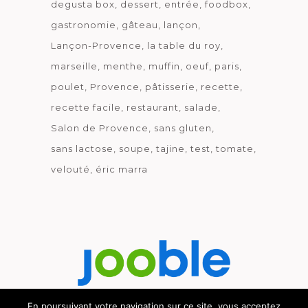
degusta box
dessert
entrée
foodbox
gastronomie
gâteau
lançon
Lançon-Provence
la table du roy
marseille
menthe
muffin
oeuf
paris
poulet
Provence
pâtisserie
recette
recette facile
restaurant
salade
Salon de Provence
sans gluten
sans lactose
soupe
tajine
test
tomate
velouté
éric marra
En poursuivant votre navigation sur ce site, vous acceptez