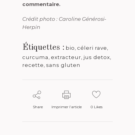
commentaire.
Crédit photo : Caroline Générosi-
Herpin
Étiquettes :
bio
,
céleri rave
,
curcuma
,
extracteur
,
jus detox
,
recette
,
sans gluten
Share
Imprimer l’article
0
Likes