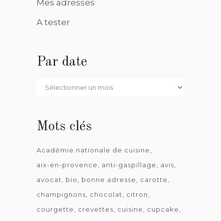
Mes adresses
A tester
Par date
Par
date
Mots clés
Académie nationale de cuisine
aix-en-provence
anti-gaspillage
avis
avocat
bio
bonne adresse
carotte
champignons
chocolat
citron
courgette
crevettes
cuisine
cupcake